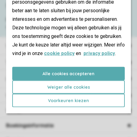
persoonsgegevens gebruiken om de informatie
Service & contact
beter aan te laten sluiten bij jouw persoonlijke
interesses en om advertenties te personaliseren.
Bekijk de
veelgestelde vragen
of neem
contact op met het
Contact Center
.
Deze technologie mogen wij alleen gebruiken als jij
ons toestemming geeft deze cookies te gebruiken.
Je kunt de keuze later altijd weer wijzigen. Meer info
Vakantieparken
vind je in onze
cookie policy
en
privacy policy
.
Type vakantie
Alle cookies accepteren
Campings
Weiger alle cookies
Vakantieverblijf
Voorkeuren kiezen
Verblijf
Boekingsinformatie