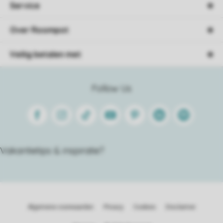
Service
Over Roompot
Veilig betalen met
Follow Us
Facebook
Instagram
Tiktok
Youtube
Pinterest
Linkedin
Spotify
Vakantietips & inspiratie?
Algemene voorwaarden
Privacy
Cookies
Disclaimer