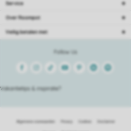
Service
Over Roompot
Veilig betalen met
Follow Us
Facebook
Instagram
Tiktok
Youtube
Pinterest
Linkedin
Spotify
Vakantietips & inspiratie?
Algemene voorwaarden
Privacy
Cookies
Disclaimer