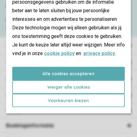
persoonsgegevens gebruiken om de informatie
Service & contact
beter aan te laten sluiten bij jouw persoonlijke
interesses en om advertenties te personaliseren.
Bekijk de
veelgestelde vragen
of neem
contact op met het
Contact Center
.
Deze technologie mogen wij alleen gebruiken als jij
ons toestemming geeft deze cookies te gebruiken.
Je kunt de keuze later altijd weer wijzigen. Meer info
Vakantieparken
vind je in onze
cookie policy
en
privacy policy
.
Type vakantie
Alle cookies accepteren
Campings
Weiger alle cookies
Vakantieverblijf
Voorkeuren kiezen
Verblijf
Boekingsinformatie