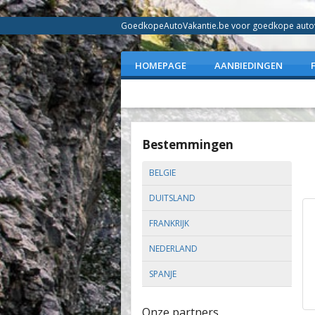
GoedkopeAutoVakantie.be voor goedkope autovak
HOMEPAGE
AANBIEDINGEN
Bestemmingen
BELGIE
DUITSLAND
FRANKRIJK
NEDERLAND
SPANJE
Onze partners