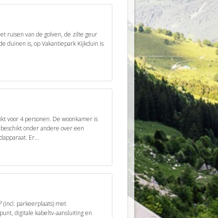
et ruisen van de golven, de zilte geur
de duinen is, op Vakantiepark Kijkduin is
chikt voor 4 personen. De woonkamer is
 beschikt onder andere over een
apparaat. Er...
(incl. parkeerplaats) met
nt, digitale kabeltv-aansluiting en