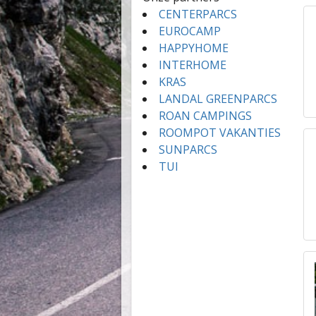
CENTERPARCS
EUROCAMP
HAPPYHOME
INTERHOME
KRAS
LANDAL GREENPARCS
ROAN CAMPINGS
ROOMPOT VAKANTIES
SUNPARCS
TUI