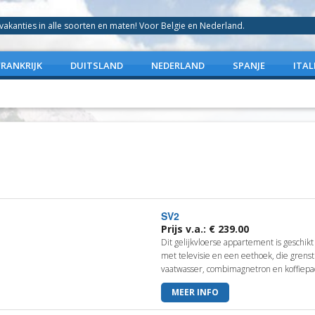
anties in alle soorten en maten! Voor Belgie en Nederland.
FRANKRIJK
DUITSLAND
NEDERLAND
SPANJE
ITAL
SV2
Prijs v.a.: € 239.00
Dit gelijkvloerse appartement is geschik
met televisie en een eethoek, die grens
vaatwasser, combimagnetron en koffiepa
MEER INFO