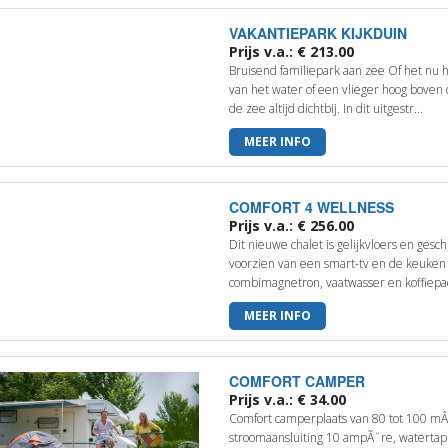
VAKANTIEPARK KIJKDUIN
Prijs v.a.: € 213.00
Bruisend familiepark aan zee Of het nu h
van het water of een vlieger hoog boven 
de zee altijd dichtbij. In dit uitgestr...
MEER INFO
COMFORT 4 WELLNESS
Prijs v.a.: € 256.00
Dit nieuwe chalet is gelijkvloers en ges
voorzien van een smart-tv en de keuken
combimagnetron, vaatwasser en koffiepad
MEER INFO
COMFORT CAMPER
Prijs v.a.: € 34.00
Comfort camperplaats van 80 tot 100 mÂ² 
stroomaansluiting 10 ampÃ¨re, watertappu