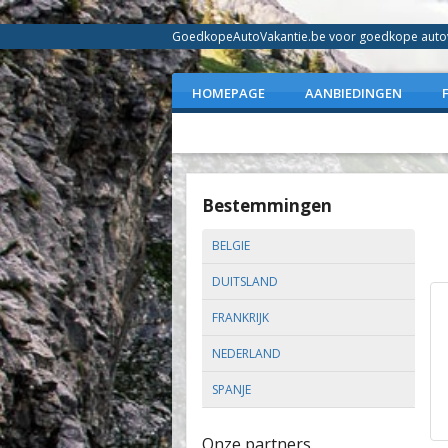
GoedkopeAutoVakantie.be voor goedkope autovak
HOMEPAGE
AANBIEDINGEN
Bestemmingen
BELGIE
DUITSLAND
FRANKRIJK
NEDERLAND
SPANJE
Onze partners