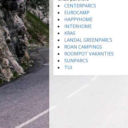
CENTERPARCS
EUROCAMP
HAPPYHOME
INTERHOME
KRAS
LANDAL GREENPARCS
ROAN CAMPINGS
ROOMPOT VAKANTIES
SUNPARCS
TUI