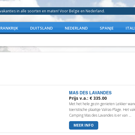
anties in alle soorten en maten! Voor Belgie en Nederland.
FRANKRIJK
DUITSLAND
NEDERLAND
SPANJE
ITAL
MAS DES LAVANDES
Prijs v.a.: € 335.00
Met het hele gezin genieten Lekker wand
toeristische plaatsje Valras-Plage. Het vak
Camping Mas des Lavandes is er van ...
MEER INFO